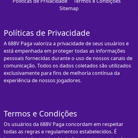
Políticas de Privacidade
Termos e Condições
Sitemap
Políticas de Privacidade
A 688V Paga valoriza a privacidade de seus usuários e
está empenhada em proteger todas as informações
pessoais fornecidas durante o uso de nossos canais de
comunicação. Todos os dados coletados são utilizados
exclusivamente para fins de melhoria contínua da
experiência de nossos jogadores.
Termos e Condições
Os usuários da 688V Paga concordam em respeitar
todas as regras e regulamentos estabelecidos. É