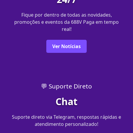
Fique por dentro de todas as novidades,
promoções e eventos da 688V Paga em tempo
real!
Ver Notícias
💬 Suporte Direto
Chat
Suporte direto via Telegram, respostas rápidas e
atendimento personalizado!