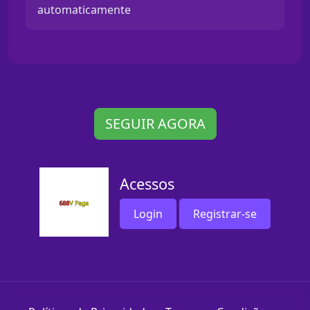
automaticamente
SEGUIR AGORA
Acessos
Login
Registrar-se