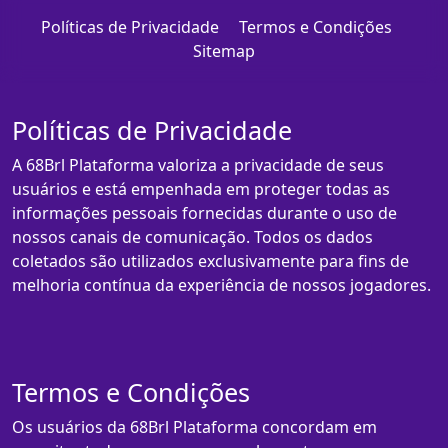
Políticas de Privacidade
Termos e Condições
Sitemap
Políticas de Privacidade
A 68Brl Plataforma valoriza a privacidade de seus
usuários e está empenhada em proteger todas as
informações pessoais fornecidas durante o uso de
nossos canais de comunicação. Todos os dados
coletados são utilizados exclusivamente para fins de
melhoria contínua da experiência de nossos jogadores.
Termos e Condições
Os usuários da 68Brl Plataforma concordam em