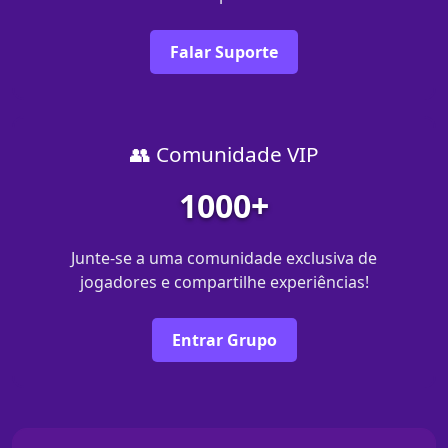
Falar Suporte
👥 Comunidade VIP
1000+
Junte-se a uma comunidade exclusiva de
jogadores e compartilhe experiências!
Entrar Grupo