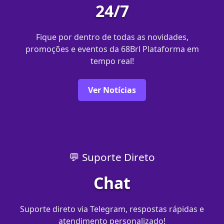
24/7
Fique por dentro de todas as novidades,
promoções e eventos da 68Brl Plataforma em
tempo real!
Ver Notícias
💬 Suporte Direto
Chat
Suporte direto via Telegram, respostas rápidas e
atendimento personalizado!