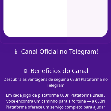
📱 Canal Oficial no Telegram!
📱 Benefícios do Canal
Descubra as vantagens de seguir a 68Brl Plataforma no
Telegram
Em cada jogo da plataforma 68Brl Plataforma Brasil ,
você encontra um caminho para a fortuna — a 68Brl
Plataforma oferece um serviço completo para ajudar