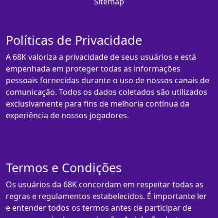
Sitemap
Políticas de Privacidade
A 68K valoriza a privacidade de seus usuários e está
empenhada em proteger todas as informações
pessoais fornecidas durante o uso de nossos canais de
comunicação. Todos os dados coletados são utilizados
exclusivamente para fins de melhoria contínua da
experiência de nossos jogadores.
Termos e Condições
Os usuários da 68K concordam em respeitar todas as
regras e regulamentos estabelecidos. É importante ler
e entender todos os termos antes de participar de