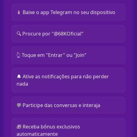
📱 Baixe o app Telegram no seu dispositivo
🔍 Procure por "@68KOficial"
👆 Toque em "Entrar" ou "Join"
🔔 Ative as notificações para não perder
nada
💬 Participe das conversas e interaja
🎁 Receba bônus exclusivos
automaticamente