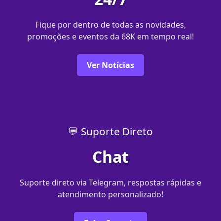
Fique por dentro de todas as novidades,
promoções e eventos da 68K em tempo real!
Ver Notícias
💬 Suporte Direto
Chat
Suporte direto via Telegram, respostas rápidas e
atendimento personalizado!