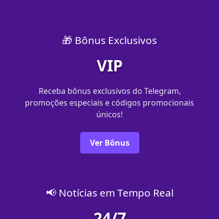
🎁 Bônus Exclusivos
VIP
Receba bônus exclusivos do Telegram,
promoções especiais e códigos promocionais
únicos!
Ver Bônus
📢 Notícias em Tempo Real
24/7