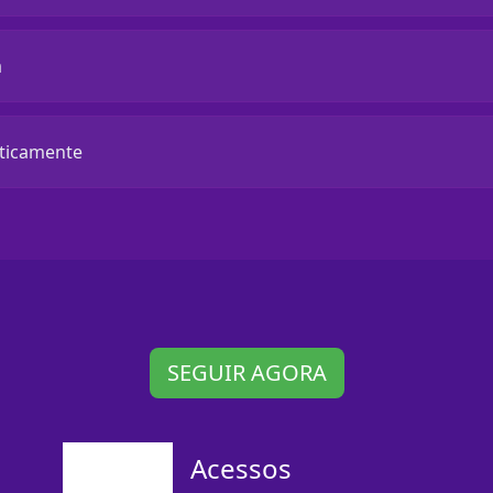
a
aticamente
SEGUIR AGORA
Acessos