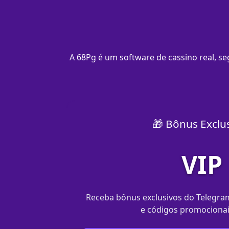
A 68Pg é um software de cassino real, seg
🎁 Bônus Exclu
VIP
Receba bônus exclusivos do Telegra
e códigos promocionai