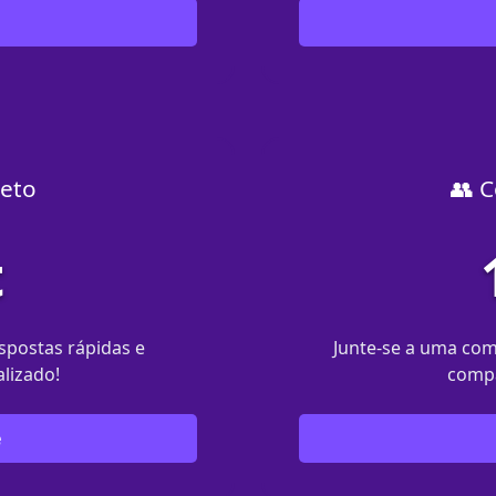
reto
👥 
t
espostas rápidas e
Junte-se a uma com
lizado!
compa
e