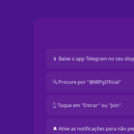
📱 Baixe o app Telegram no seu disp
🔍 Procure por "@68PgOficial"
👆 Toque em "Entrar" ou "Join"
🔔 Ative as notificações para não p