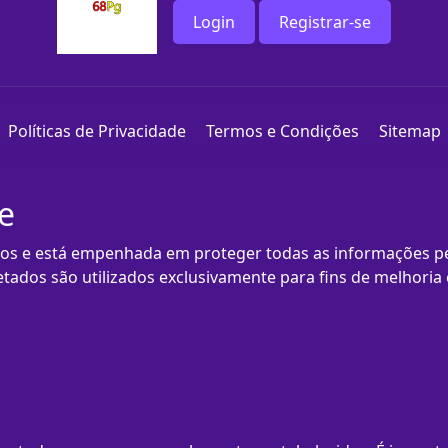
Login
Registrar-se
Políticas de Privacidade
Termos e Condições
Sitemap
de
rios e está empenhada em proteger todas as informações p
tados são utilizados exclusivamente para fins de melhoria