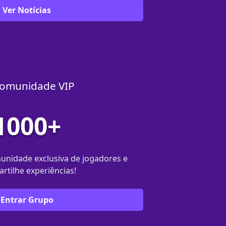
Ver Notícias
Comunidade VIP
1000+
unidade exclusiva de jogadores e
rtilhe experiências!
Entrar Grupo