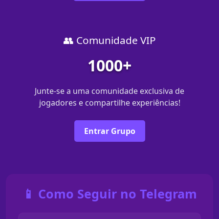
👥 Comunidade VIP
1000+
Junte-se a uma comunidade exclusiva de
jogadores e compartilhe experiências!
Entrar Grupo
📱 Como Seguir no Telegram