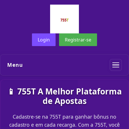
Login
Registrar-se
Menu
📱 755T A Melhor Plataforma
de Apostas
Cadastre-se na 755T para ganhar bônus no
cadastro e em cada recarga. Com a 755T, você