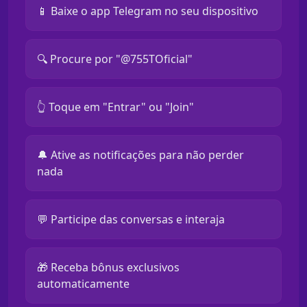
📱 Baixe o app Telegram no seu dispositivo
🔍 Procure por "@755TOficial"
👆 Toque em "Entrar" ou "Join"
🔔 Ative as notificações para não perder
nada
💬 Participe das conversas e interaja
🎁 Receba bônus exclusivos
automaticamente