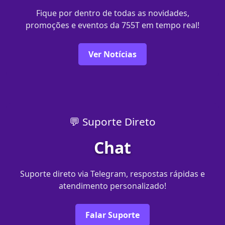
Fique por dentro de todas as novidades,
promoções e eventos da 755T em tempo real!
Ver Notícias
💬 Suporte Direto
Chat
Suporte direto via Telegram, respostas rápidas e
atendimento personalizado!
Falar Suporte