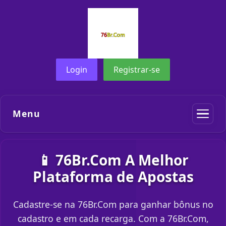
Login
Registrar-se
Menu
📱 76Br.Com A Melhor
Plataforma de Apostas
Cadastre-se na 76Br.Com para ganhar bônus no
cadastro e em cada recarga. Com a 76Br.Com,