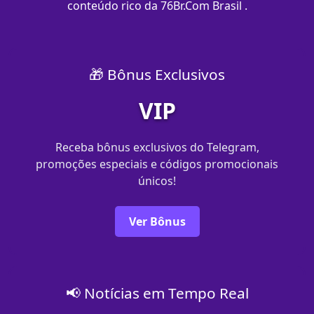
conteúdo rico da 76Br.Com Brasil .
🎁 Bônus Exclusivos
VIP
Receba bônus exclusivos do Telegram,
promoções especiais e códigos promocionais
únicos!
Ver Bônus
📢 Notícias em Tempo Real