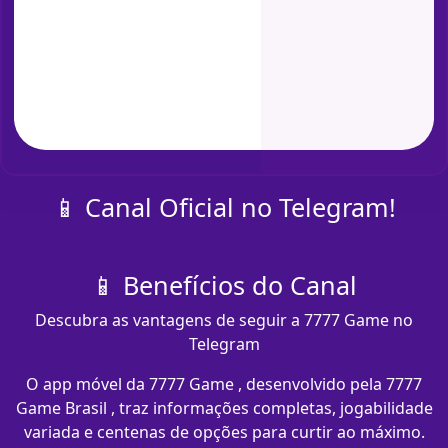
📱 Canal Oficial no Telegram!
📱 Benefícios do Canal
Descubra as vantagens de seguir a 7777 Game no
Telegram
O app móvel da 7777 Game , desenvolvido pela 7777
Game Brasil , traz informações completas, jogabilidade
variada e centenas de opções para curtir ao máximo.