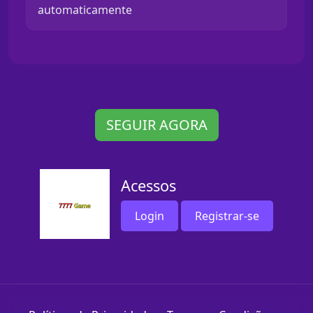
automaticamente
SEGUIR AGORA
Acessos
Login
Registrar-se