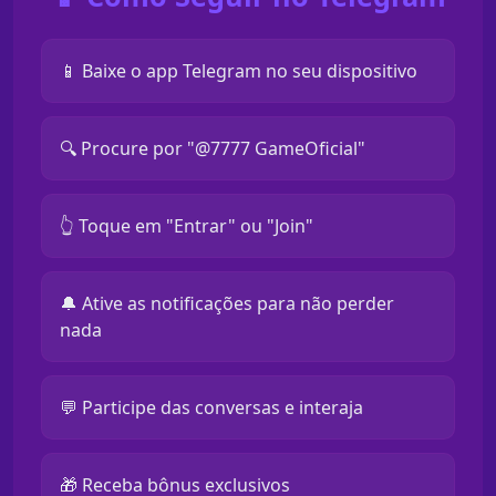
📱 Baixe o app Telegram no seu dispositivo
🔍 Procure por "@7777 GameOficial"
👆 Toque em "Entrar" ou "Join"
🔔 Ative as notificações para não perder
nada
💬 Participe das conversas e interaja
🎁 Receba bônus exclusivos