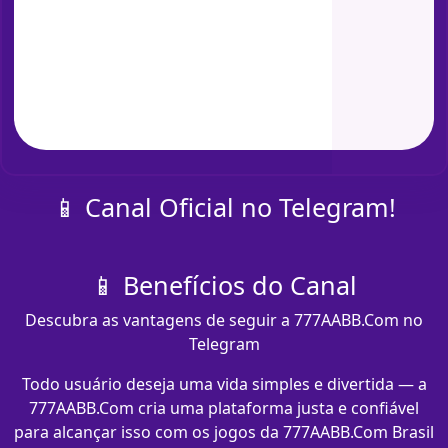
📱 Canal Oficial no Telegram!
📱 Benefícios do Canal
Descubra as vantagens de seguir a 777AABB.Com no
Telegram
Todo usuário deseja uma vida simples e divertida — a
777AABB.Com cria uma plataforma justa e confiável
para alcançar isso com os jogos da 777AABB.Com Brasil