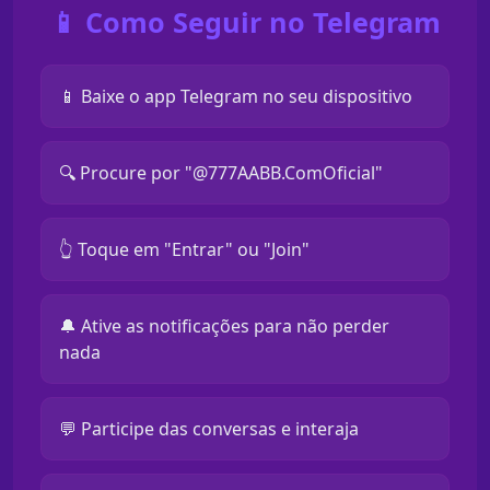
📱 Como Seguir no Telegram
📱 Baixe o app Telegram no seu dispositivo
🔍 Procure por "@777AABB.ComOficial"
👆 Toque em "Entrar" ou "Join"
🔔 Ative as notificações para não perder
nada
💬 Participe das conversas e interaja