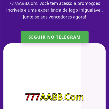
777AABB.Com, você tem acesso a promoções
incríveis e uma experiência de jogo inigualável.
Junte-se aos vencedores agora!
SEGUIR NO TELEGRAM