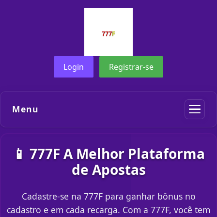
Login
Registrar-se
Menu
📱 777F A Melhor Plataforma
de Apostas
Cadastre-se na 777F para ganhar bônus no
cadastro e em cada recarga. Com a 777F, você tem