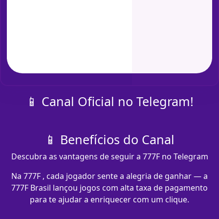
📱 Canal Oficial no Telegram!
📱 Benefícios do Canal
Descubra as vantagens de seguir a 777F no Telegram
Na 777F , cada jogador sente a alegria de ganhar — a
777F Brasil lançou jogos com alta taxa de pagamento
para te ajudar a enriquecer com um clique.