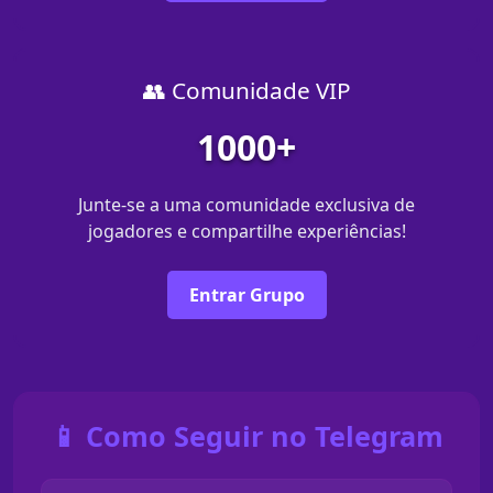
👥 Comunidade VIP
1000+
Junte-se a uma comunidade exclusiva de
jogadores e compartilhe experiências!
Entrar Grupo
📱 Como Seguir no Telegram