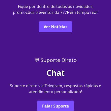
Fique por dentro de todas as novidades,
promoções e eventos da 777F em tempo real!
Ver Notícias
💬 Suporte Direto
Chat
Suporte direto via Telegram, respostas rápidas e
atendimento personalizado!
Falar Suporte