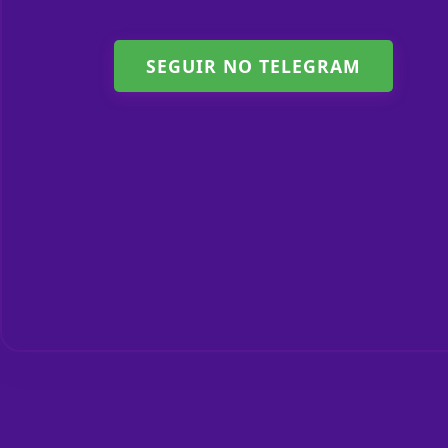
SEGUIR NO TELEGRAM