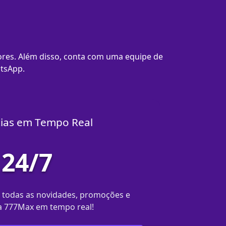
ores. Além disso, conta com uma equipe de
atsApp.
cias em Tempo Real
24/7
e todas as novidades, promoções e
a 777Max em tempo real!