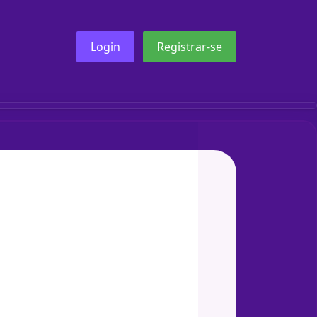
Login
Registrar-se