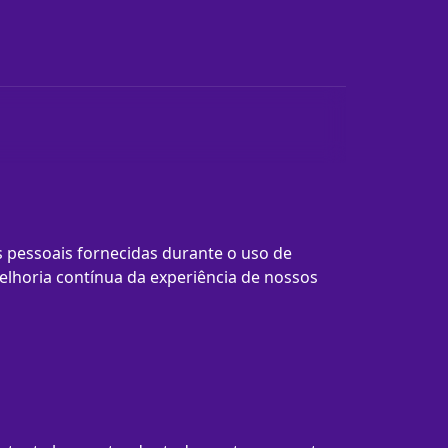
 pessoais fornecidas durante o uso de
elhoria contínua da experiência de nossos