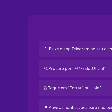
📱 Baixe o app Telegram no seu disp
🔍 Procure por "@777SlotOficial"
👆 Toque em "Entrar" ou "Join"
🔔 Ative as notificações para não p