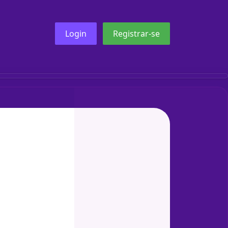
Login
Registrar-se