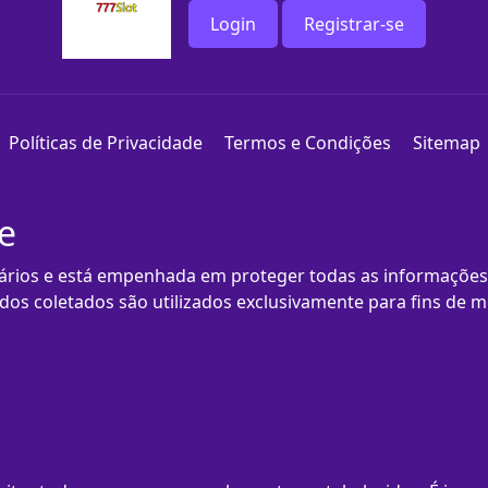
Login
Registrar-se
Políticas de Privacidade
Termos e Condições
Sitemap
de
suários e está empenhada em proteger todas as informações
os coletados são utilizados exclusivamente para fins de m