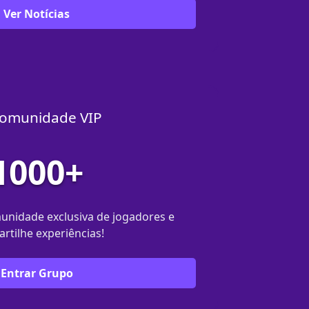
Ver Notícias
Comunidade VIP
1000+
unidade exclusiva de jogadores e
rtilhe experiências!
Entrar Grupo