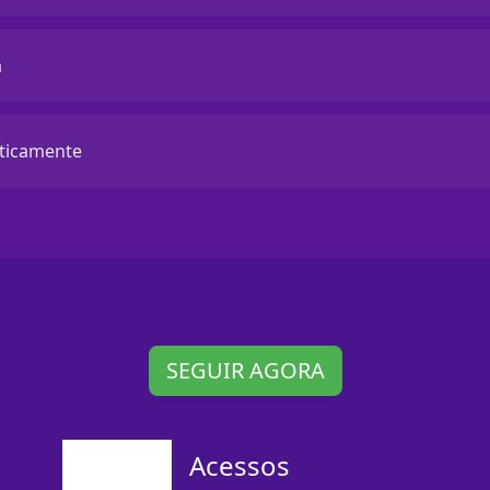
a
aticamente
SEGUIR AGORA
Acessos