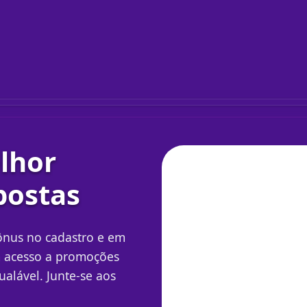
elhor
postas
ônus no cadastro e em
m acesso a promoções
ualável. Junte-se aos