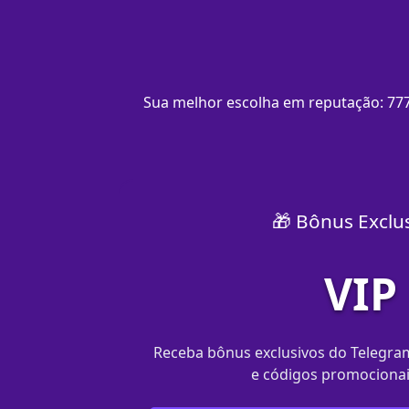
Sua melhor escolha em reputação: 777
🎁 Bônus Exclu
VIP
Receba bônus exclusivos do Telegra
e códigos promocionai