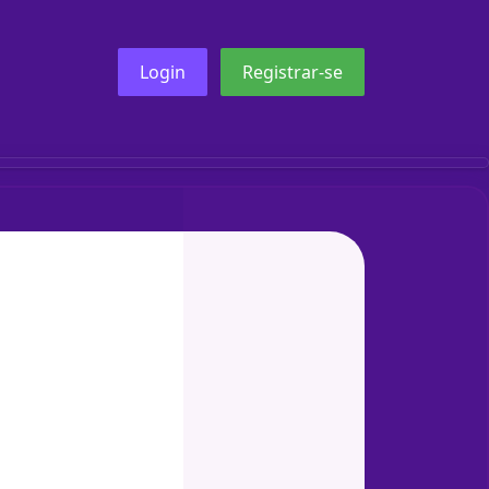
Login
Registrar-se