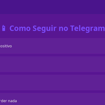
📱 Como Seguir no Telegram
ositivo
erder nada