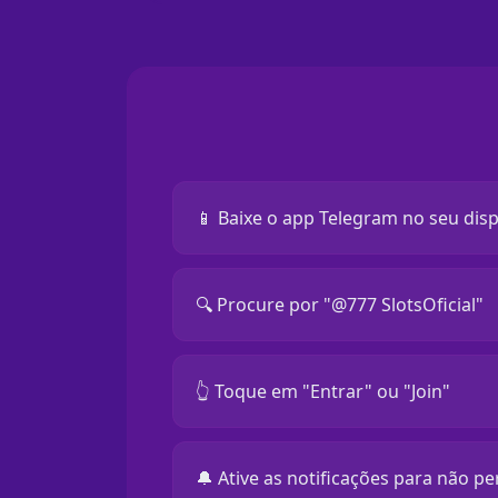
📱 Baixe o app Telegram no seu disp
🔍 Procure por "@777 SlotsOficial"
👆 Toque em "Entrar" ou "Join"
🔔 Ative as notificações para não p