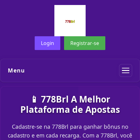
Login
Registrar-se
Menu
📱 778Brl A Melhor
Plataforma de Apostas
Cadastre-se na 778Brl para ganhar bônus no
cadastro e em cada recarga. Com a 778Brl, você