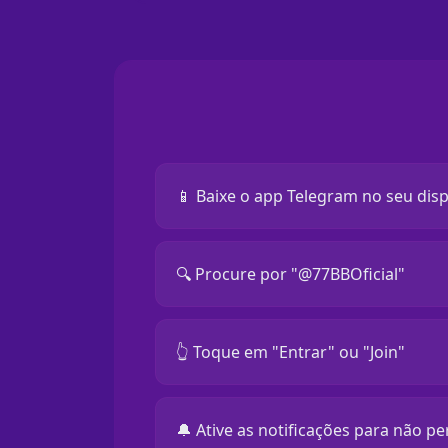
📱 Baixe o app Telegram no seu disp
🔍 Procure por "@77BBOficial"
👆 Toque em "Entrar" ou "Join"
🔔 Ative as notificações para não p