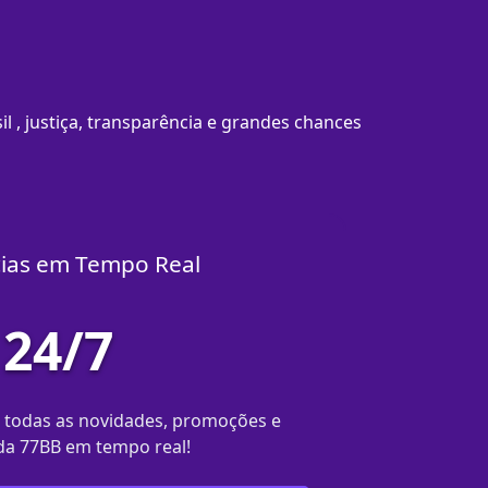
 , justiça, transparência e grandes chances
cias em Tempo Real
24/7
e todas as novidades, promoções e
da 77BB em tempo real!