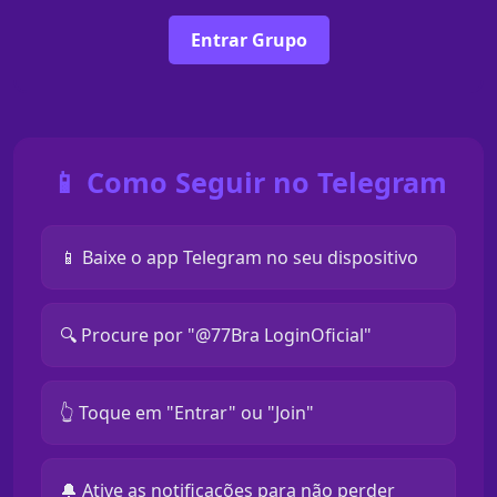
Entrar Grupo
📱 Como Seguir no Telegram
📱 Baixe o app Telegram no seu dispositivo
🔍 Procure por "@77Bra LoginOficial"
👆 Toque em "Entrar" ou "Join"
🔔 Ative as notificações para não perder