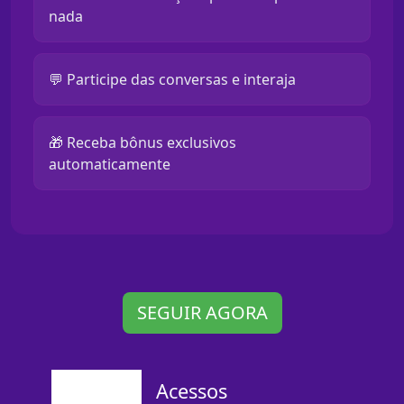
nada
💬 Participe das conversas e interaja
🎁 Receba bônus exclusivos
automaticamente
SEGUIR AGORA
Acessos