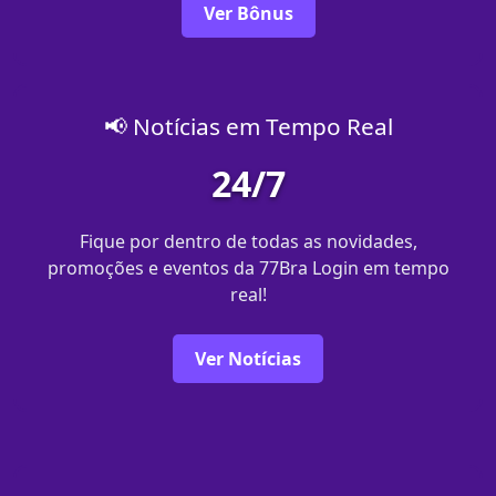
Ver Bônus
📢 Notícias em Tempo Real
24/7
Fique por dentro de todas as novidades,
promoções e eventos da 77Bra Login em tempo
real!
Ver Notícias