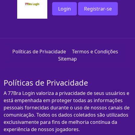
Login
Registrar-se
Políticas de Privacidade
Termos e Condições
Sitemap
Políticas de Privacidade
A 77Bra Login valoriza a privacidade de seus usuários e
está empenhada em proteger todas as informações
pessoais fornecidas durante o uso de nossos canais de
comunicação. Todos os dados coletados são utilizados
exclusivamente para fins de melhoria contínua da
experiência de nossos jogadores.