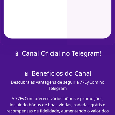
📱 Canal Oficial no Telegram!
📱 Benefícios do Canal
Descubra as vantagens de seguir a 77Ey.Com no
Telegram
A 77Ey.Com oferece vários bônus e promoções,
incluindo bônus de boas-vindas, rodadas grátis e
recompensas de fidelidade, aumentando o valor dos