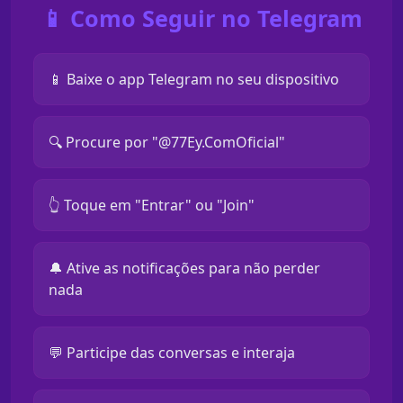
📱 Como Seguir no Telegram
📱 Baixe o app Telegram no seu dispositivo
🔍 Procure por "@77Ey.ComOficial"
👆 Toque em "Entrar" ou "Join"
🔔 Ative as notificações para não perder
nada
💬 Participe das conversas e interaja