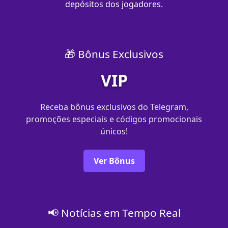
depósitos dos jogadores.
🎁 Bônus Exclusivos
VIP
Receba bônus exclusivos do Telegram,
promoções especiais e códigos promocionais
únicos!
Ver Bônus
📢 Notícias em Tempo Real