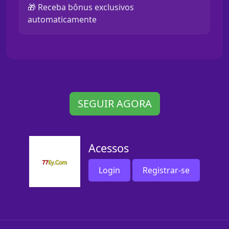
🎁 Receba bônus exclusivos
automaticamente
SEGUIR AGORA
Acessos
Login
Registrar-se