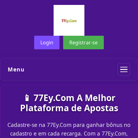
Login
Registrar-se
Menu
📱 77Ey.Com A Melhor
Plataforma de Apostas
Cadastre-se na 77Ey.Com para ganhar bônus no
cadastro e em cada recarga. Com a 77Ey.Com,