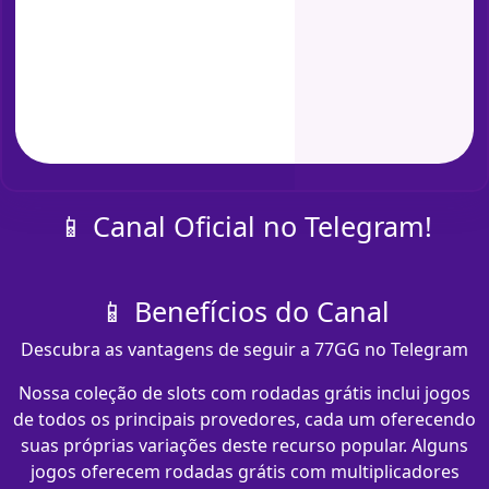
📱 Canal Oficial no Telegram!
📱 Benefícios do Canal
Descubra as vantagens de seguir a 77GG no Telegram
Nossa coleção de slots com rodadas grátis inclui jogos
de todos os principais provedores, cada um oferecendo
suas próprias variações deste recurso popular. Alguns
jogos oferecem rodadas grátis com multiplicadores