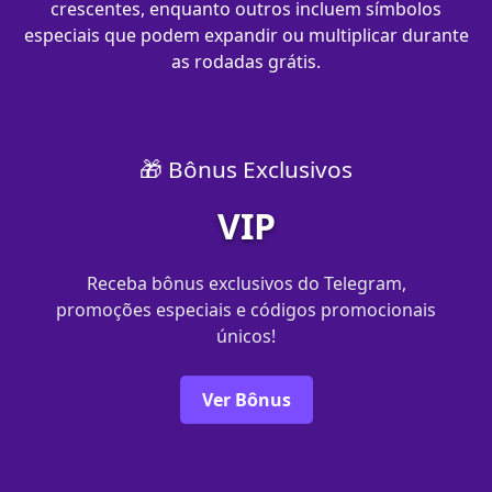
crescentes, enquanto outros incluem símbolos
especiais que podem expandir ou multiplicar durante
as rodadas grátis.
🎁 Bônus Exclusivos
VIP
Receba bônus exclusivos do Telegram,
promoções especiais e códigos promocionais
únicos!
Ver Bônus