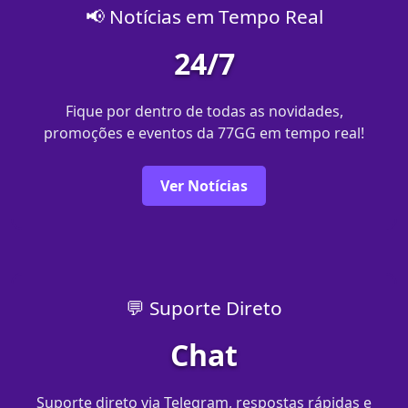
📢 Notícias em Tempo Real
24/7
Fique por dentro de todas as novidades,
promoções e eventos da 77GG em tempo real!
Ver Notícias
💬 Suporte Direto
Chat
Suporte direto via Telegram, respostas rápidas e