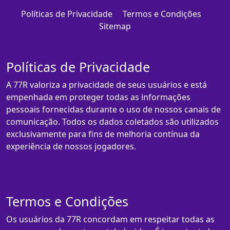
Políticas de Privacidade
Termos e Condições
Sitemap
Políticas de Privacidade
A 77R valoriza a privacidade de seus usuários e está
empenhada em proteger todas as informações
pessoais fornecidas durante o uso de nossos canais de
comunicação. Todos os dados coletados são utilizados
exclusivamente para fins de melhoria contínua da
experiência de nossos jogadores.
Termos e Condições
Os usuários da 77R concordam em respeitar todas as