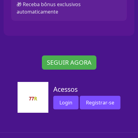
🎁 Receba bônus exclusivos
automaticamente
SEGUIR AGORA
Acessos
Login
Registrar-se