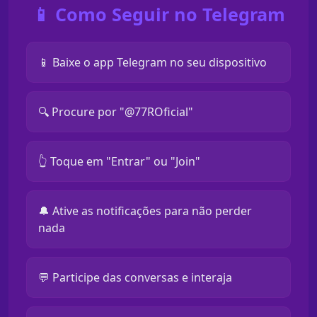
📱 Como Seguir no Telegram
📱 Baixe o app Telegram no seu dispositivo
🔍 Procure por "@77ROficial"
👆 Toque em "Entrar" ou "Join"
🔔 Ative as notificações para não perder
nada
💬 Participe das conversas e interaja