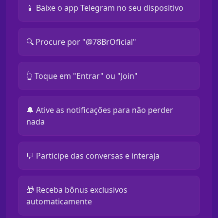
📱 Baixe o app Telegram no seu dispositivo
🔍 Procure por "@78BrOficial"
👆 Toque em "Entrar" ou "Join"
🔔 Ative as notificações para não perder
nada
💬 Participe das conversas e interaja
🎁 Receba bônus exclusivos
automaticamente