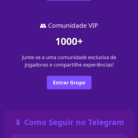
👥 Comunidade VIP
1000+
Junte-se a uma comunidade exclusiva de
jogadores e compartilhe experiências!
Entrar Grupo
📱 Como Seguir no Telegram