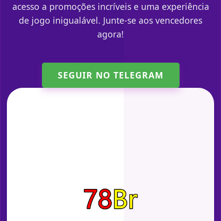
acesso a promoções incríveis e uma experiência
de jogo inigualável. Junte-se aos vencedores
agora!
SEGUIR NO TELEGRAM