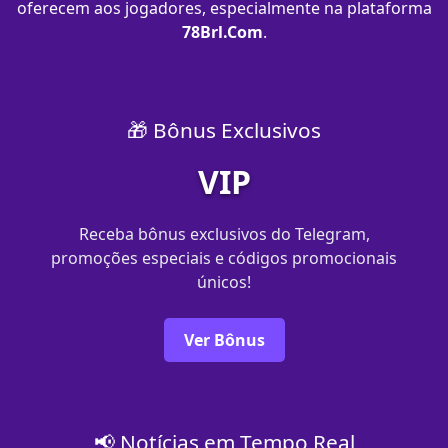
oferecem aos jogadores, especialmente na plataforma
78Brl.Com
.
🎁 Bônus Exclusivos
VIP
Receba bônus exclusivos do Telegram,
promoções especiais e códigos promocionais
únicos!
Ver Bônus
📢 Notícias em Tempo Real