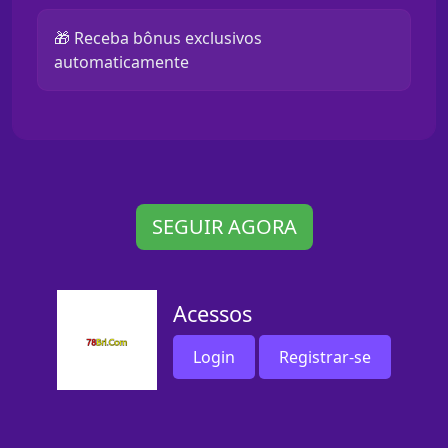
🎁 Receba bônus exclusivos
automaticamente
SEGUIR AGORA
Acessos
Login
Registrar-se