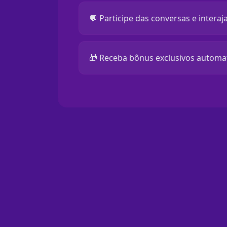
💬 Participe das conversas e interaj
🎁 Receba bônus exclusivos autom