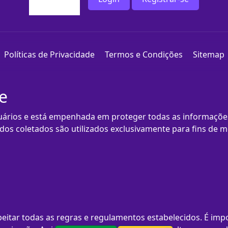
Políticas de Privacidade
Termos e Condições
Sitemap
de
suários e está empenhada em proteger todas as informaçõe
os coletados são utilizados exclusivamente para fins de m
itar todas as regras e regulamentos estabelecidos. É impo