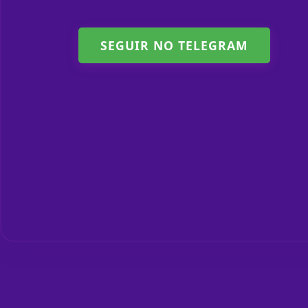
SEGUIR NO TELEGRAM