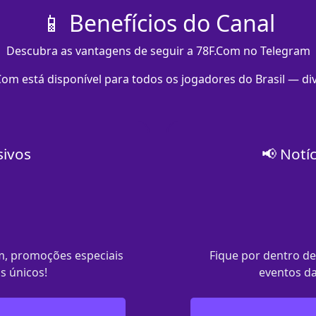
📱 Benefícios do Canal
Descubra as vantagens de seguir a 78F.Com no Telegram
om está disponível para todos os jogadores do Brasil — di
sivos
📢 Notí
m, promoções especiais
Fique por dentro d
s únicos!
eventos d