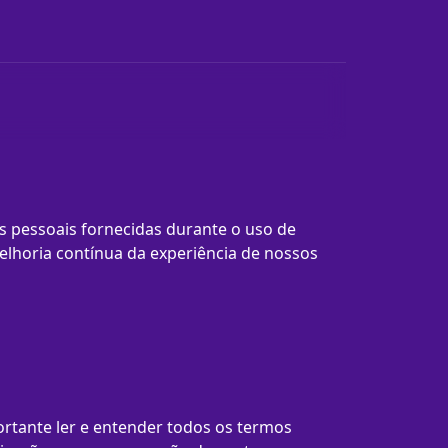
s pessoais fornecidas durante o uso de
elhoria contínua da experiência de nossos
rtante ler e entender todos os termos