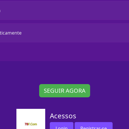
a
aticamente
SEGUIR AGORA
Acessos
Login
Registrar-se