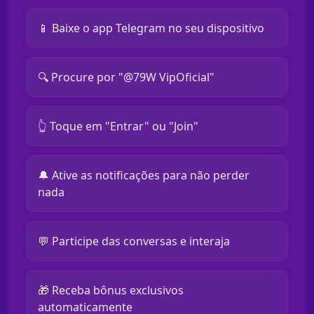
📱 Baixe o app Telegram no seu dispositivo
🔍 Procure por "@79W VipOficial"
👆 Toque em "Entrar" ou "Join"
🔔 Ative as notificações para não perder
nada
💬 Participe das conversas e interaja
🎁 Receba bônus exclusivos
automaticamente