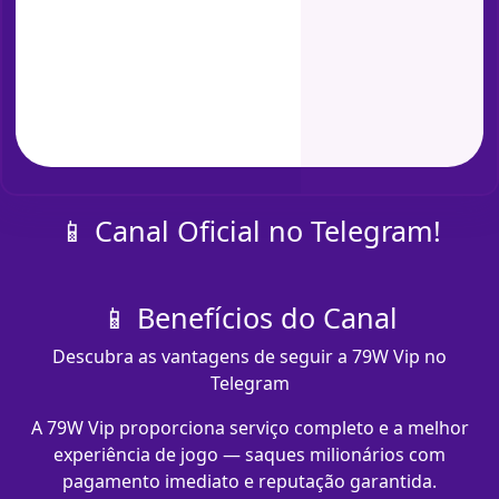
📱 Canal Oficial no Telegram!
📱 Benefícios do Canal
Descubra as vantagens de seguir a 79W Vip no
Telegram
A 79W Vip proporciona serviço completo e a melhor
experiência de jogo — saques milionários com
pagamento imediato e reputação garantida.