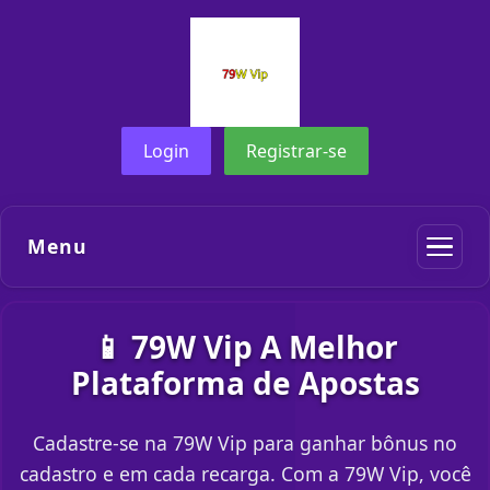
Login
Registrar-se
Menu
📱 79W Vip A Melhor
Plataforma de Apostas
Cadastre-se na 79W Vip para ganhar bônus no
cadastro e em cada recarga. Com a 79W Vip, você