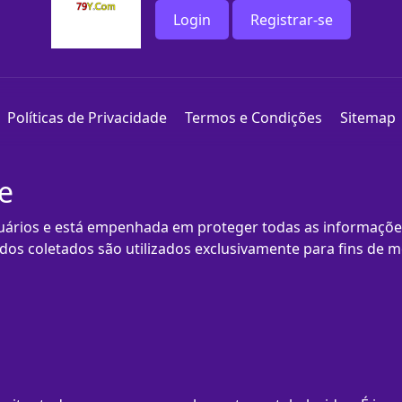
Login
Registrar-se
Políticas de Privacidade
Termos e Condições
Sitemap
de
suários e está empenhada em proteger todas as informaçõe
os coletados são utilizados exclusivamente para fins de m