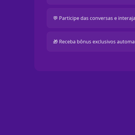
💬 Participe das conversas e interaj
🎁 Receba bônus exclusivos autom