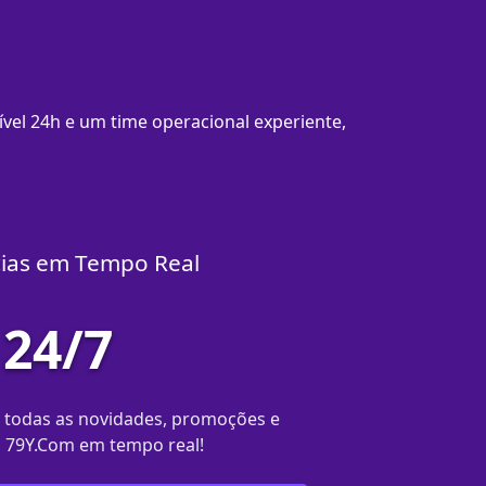
vel 24h e um time operacional experiente,
cias em Tempo Real
24/7
e todas as novidades, promoções e
 79Y.Com em tempo real!