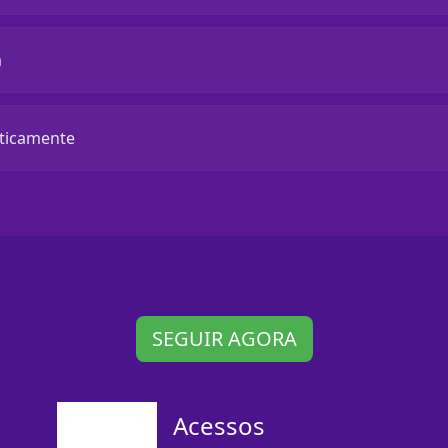
a
aticamente
SEGUIR AGORA
Acessos