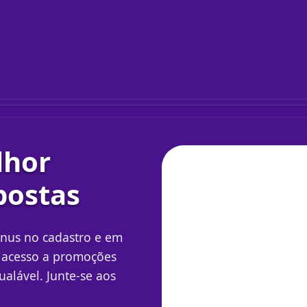
lhor
postas
nus no cadastro e em
 acesso a promoções
ualável. Junte-se aos