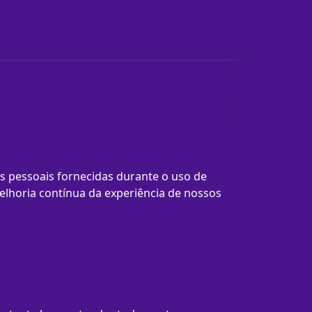
s pessoais fornecidas durante o uso de
elhoria contínua da experiência de nossos