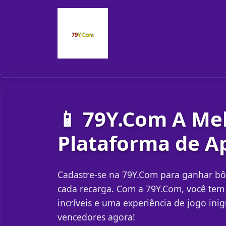
📱 79Y.Com A Me
Plataforma de A
Cadastre-se na 79Y.Com para ganhar bô
cada recarga. Com a 79Y.Com, você tem
incríveis e uma experiência de jogo inig
vencedores agora!