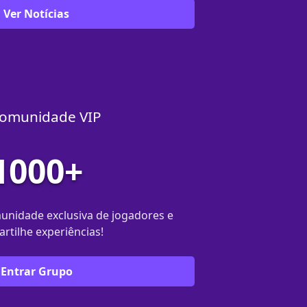
Ver Notícias
Comunidade VIP
1000+
unidade exclusiva de jogadores e
rtilhe experiências!
Entrar Grupo