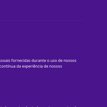
ssoais fornecidas durante o uso de nossos
 contínua da experiência de nossos