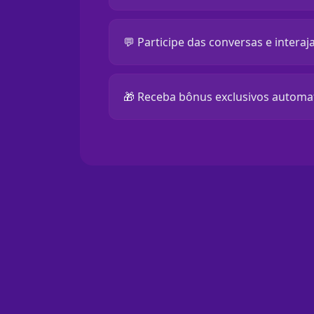
💬 Participe das conversas e interaj
🎁 Receba bônus exclusivos autom