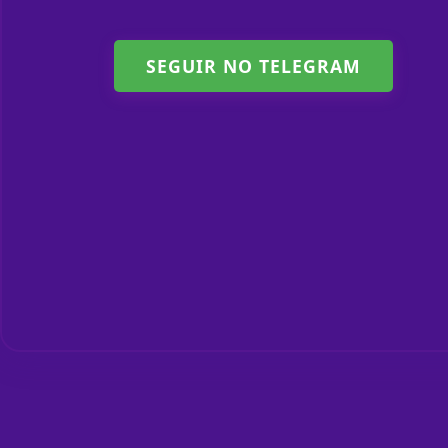
SEGUIR NO TELEGRAM