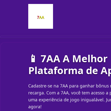
📱 7AA A Melhor
Plataforma de A
Cadastre-se na 7AA para ganhar bônus 
recarga. Com a 7AA, você tem acesso a 
uma experiência de jogo inigualável. J
agora!