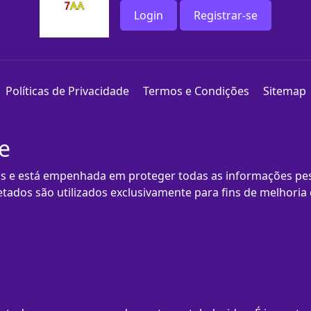
Login
Registrar-se
Políticas de Privacidade
Termos e Condições
Sitemap
de
ios e está empenhada em proteger todas as informações pe
tados são utilizados exclusivamente para fins de melhoria