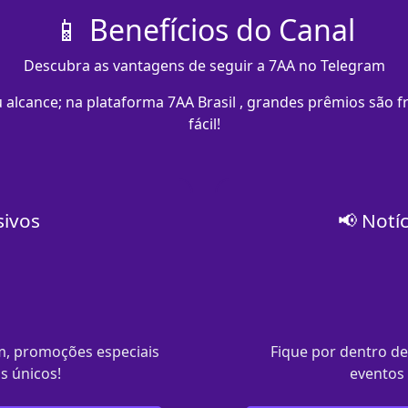
📱 Benefícios do Canal
Descubra as vantagens de seguir a 7AA no Telegram
 alcance; na plataforma 7AA Brasil , grandes prêmios são 
fácil!
sivos
📢 Notí
m, promoções especiais
Fique por dentro d
s únicos!
eventos