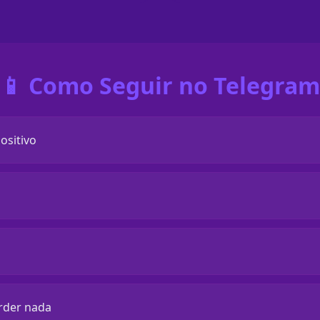
📱 Como Seguir no Telegram
ositivo
erder nada