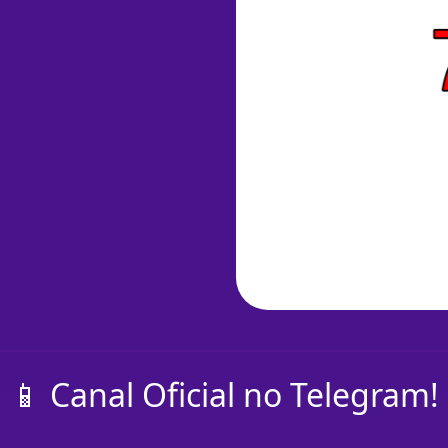
📱 Canal Oficial no Telegram!