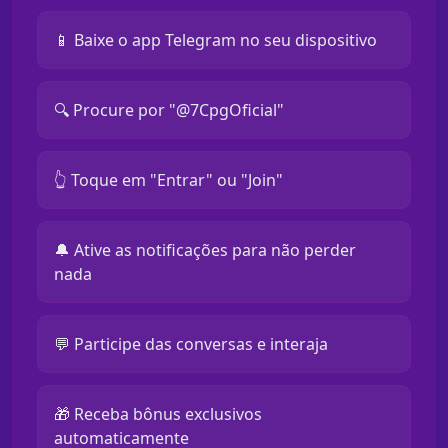
📱 Baixe o app Telegram no seu dispositivo
🔍 Procure por "@7CpgOficial"
👆 Toque em "Entrar" ou "Join"
🔔 Ative as notificações para não perder
nada
💬 Participe das conversas e interaja
🎁 Receba bônus exclusivos
automaticamente