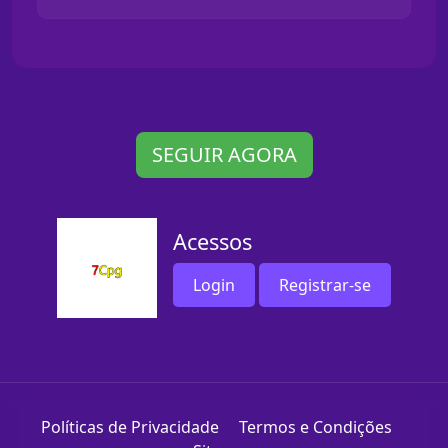
SEGUIR AGORA
Acessos
Login
Registrar-se
Políticas de Privacidade
Termos e Condições