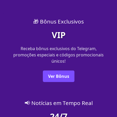
🎁 Bônus Exclusivos
VIP
Receba bônus exclusivos do Telegram,
promoções especiais e códigos promocionais
únicos!
Ver Bônus
📢 Notícias em Tempo Real
24/7