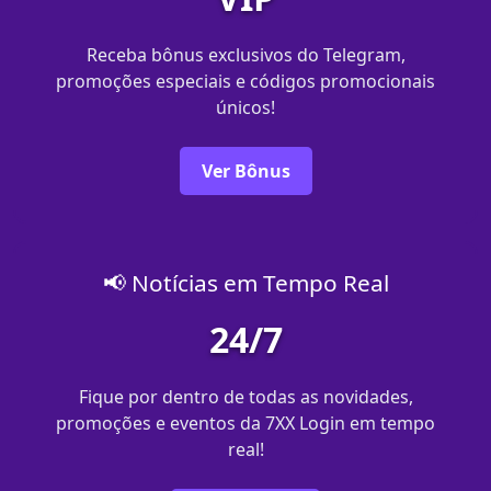
Receba bônus exclusivos do Telegram,
promoções especiais e códigos promocionais
únicos!
Ver Bônus
📢 Notícias em Tempo Real
24/7
Fique por dentro de todas as novidades,
promoções e eventos da 7XX Login em tempo
real!