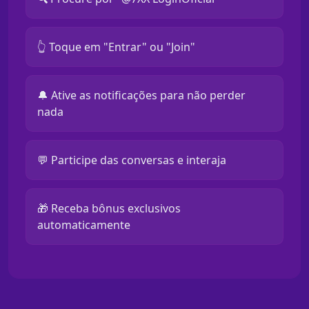
👆 Toque em "Entrar" ou "Join"
🔔 Ative as notificações para não perder
nada
💬 Participe das conversas e interaja
🎁 Receba bônus exclusivos
automaticamente