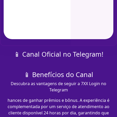
📱 Canal Oficial no Telegram!
📱 Benefícios do Canal
Descubra as vantagens de seguir a 7XX Login no
Telegram
hances de ganhar prêmios e bônus. A experiência é
complementada por um serviço de atendimento ao
cliente disponível 24 horas por dia, garantindo que