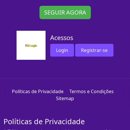
SEGUIR AGORA
Acessos
Login
Registrar-se
Políticas de Privacidade
Termos e Condições
Sitemap
Políticas de Privacidade