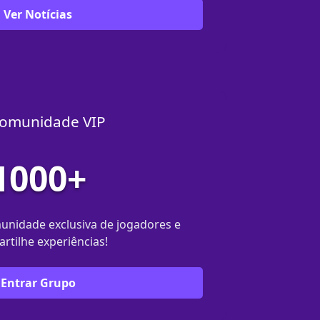
Ver Notícias
Comunidade VIP
1000+
unidade exclusiva de jogadores e
rtilhe experiências!
Entrar Grupo