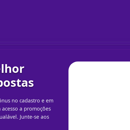
elhor
postas
ônus no cadastro e em
m acesso a promoções
ualável. Junte-se aos