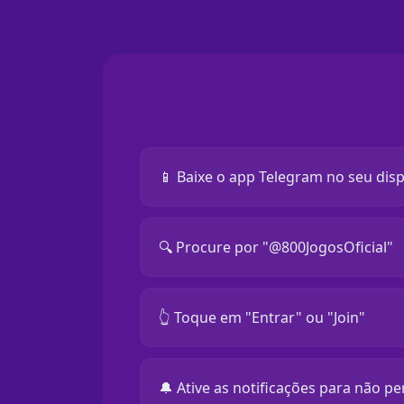
📱 Baixe o app Telegram no seu disp
🔍 Procure por "@800JogosOficial"
👆 Toque em "Entrar" ou "Join"
🔔 Ative as notificações para não p