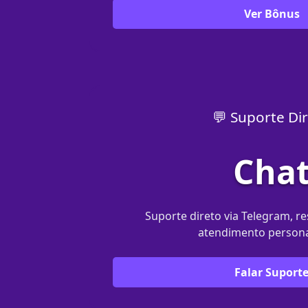
Ver Bônus
💬 Suporte Di
Cha
Suporte direto via Telegram, r
atendimento persona
Falar Suport