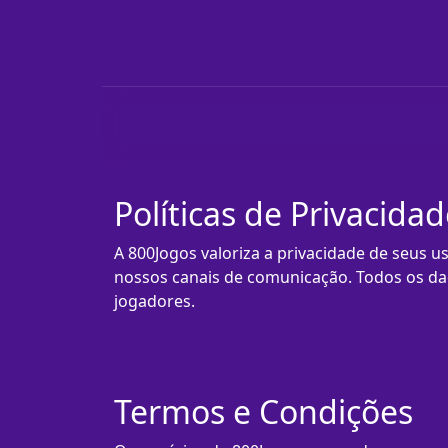
Políticas de Privacida
A 800Jogos valoriza a privacidade de seus 
nossos canais de comunicação. Todos os dad
jogadores.
Termos e Condições